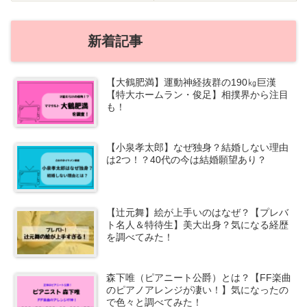
新着記事
【大鶴肥満】運動神経抜群の190㎏巨漢
【特大ホームラン・俊足】相撲界から注目
も！
【小泉孝太郎】なぜ独身？結婚しない理由
は2つ！？40代の今は結婚願望あり？
【辻元舞】絵が上手いのはなぜ？【プレバ
ト名人＆特待生】美大出身？気になる経歴
を調べてみた！
森下唯（ピアニート公爵）とは？【FF楽曲
のピアノアレンジが凄い！】気になったの
で色々と調べてみた！