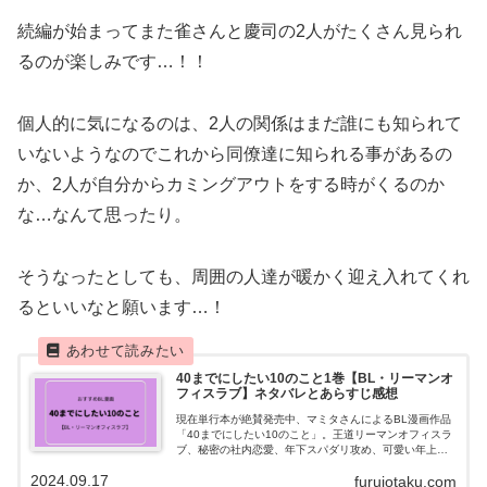
続編が始まってまた雀さんと慶司の2人がたくさん見られ
るのが楽しみです…！！
個人的に気になるのは、2人の関係はまだ誰にも知られて
いないようなのでこれから同僚達に知られる事があるの
か、2人が自分からカミングアウトをする時がくるのか
な…なんて思ったり。
そうなったとしても、周囲の人達が暖かく迎え入れてくれ
るといいなと願います…！
40までにしたい10のこと1巻【BL・リーマンオ
フィスラブ】ネタバレとあらすじ感想
現在単行本が絶賛発売中、マミタさんによるBL漫画作品
「40までにしたい10のこと」。王道リーマンオフィスラ
ブ、秘密の社内恋愛、年下スパダリ攻め、可愛い年上受
け上司！そんな萌え要素が溢れる読んでいてたまらない1
2024.09.17
furuiotaku.com
冊をご紹介します！！おすすめポイ...